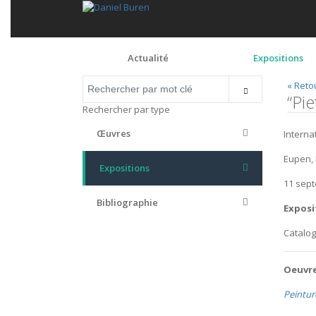
Actualité
Expositions
« Reto
“Pi
Rechercher par type
Œuvres
Interna
Eupen, 
Expositions
11 sep
Bibliographie
Exposi
Catalo
Oeuvre
Peintur