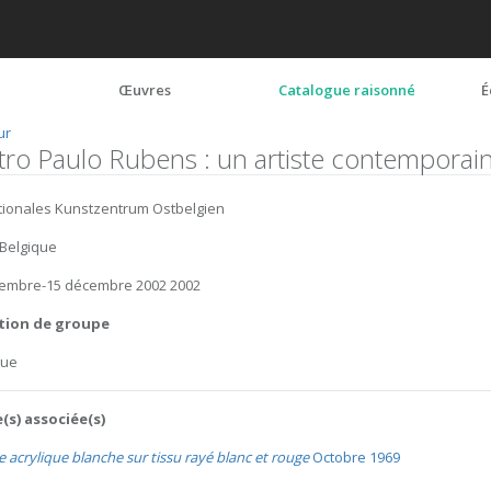
Œuvres
Catalogue raisonné
É
ur
etro Paulo Rubens : un artiste contemporain
tionales Kunstzentrum Ostbelgien
Belgique
tembre-15 décembre 2002 2002
tion de groupe
gue
(s) associée(s)
e acrylique blanche sur tissu rayé blanc et rouge
Octobre 1969