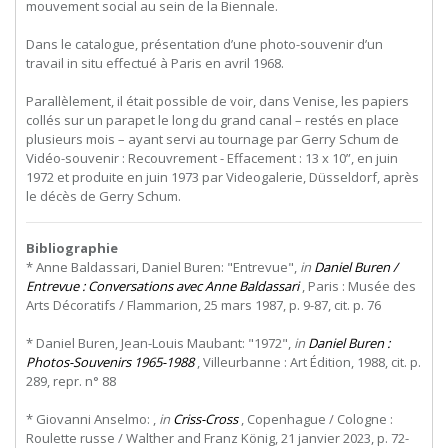
mouvement social au sein de la Biennale.
Dans le catalogue, présentation d’une photo-souvenir d’un
travail in situ effectué à Paris en avril 1968.
Parallèlement, il était possible de voir, dans Venise, les papiers
collés sur un parapet le long du grand canal – restés en place
plusieurs mois – ayant servi au tournage par Gerry Schum de
Vidéo-souvenir : Recouvrement - Effacement : 13 x 10”, en juin
1972 et produite en juin 1973 par Videogalerie, Düsseldorf, après
le décès de Gerry Schum.
Bibliographie
* Anne Baldassari, Daniel Buren: "Entrevue",
in
Daniel Buren /
Entrevue : Conversations avec Anne Baldassari
, Paris : Musée des
Arts Décoratifs / Flammarion, 25 mars 1987, p. 9-87, cit. p. 76
* Daniel Buren, Jean-Louis Maubant: "1972",
in
Daniel Buren :
Photos-Souvenirs 1965-1988
, Villeurbanne : Art Édition, 1988, cit. p.
289, repr. n° 88
* Giovanni Anselmo: ,
in
Criss-Cross
, Copenhague / Cologne :
Roulette russe / Walther and Franz König, 21 janvier 2023, p. 72-