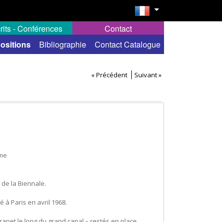
rits - Conférences
Contact
ositions
Bibliographie
Contact Catalogue
« Précédent
Suivant »
ome
 de la Biennale.
 à Paris en avril 1968.
arapet le long du grand canal – restés en place