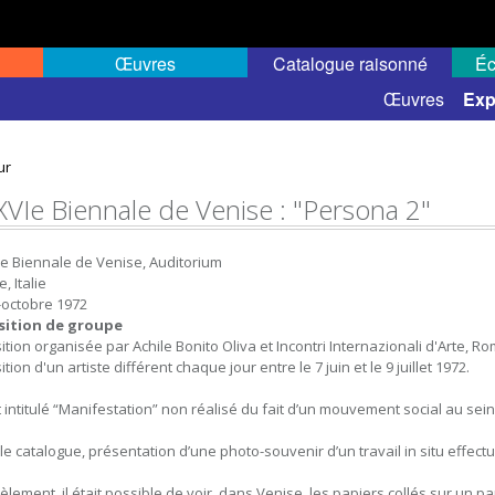
Œuvres
Catalogue raisonné
Éc
elles
Expositions de groupe
Œuvres
Exp
ur
XVIe Biennale de Venise : "Persona 2"
e Biennale de Venise, Auditorium
, Italie
n-octobre 1972
sition de groupe
ition organisée par Achile Bonito Oliva et Incontri Internazionali d'Arte, R
tion d'un artiste différent chaque jour entre le 7 juin et le 9 juillet 1972.
t intitulé “Manifestation” non réalisé du fait d’un mouvement social au sein
le catalogue, présentation d’une photo-souvenir d’un travail in situ effectué
lèlement, il était possible de voir, dans Venise, les papiers collés sur un p