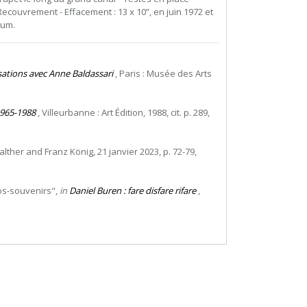
couvrement - Effacement : 13 x 10”, en juin 1972 et
hum.
sations avec Anne Baldassari
, Paris : Musée des Arts
1965-1988
, Villeurbanne : Art Édition, 1988, cit. p. 289,
ther and Franz König, 21 janvier 2023, p. 72-79,
tos-souvenirs",
in
Daniel Buren : fare disfare rifare
,