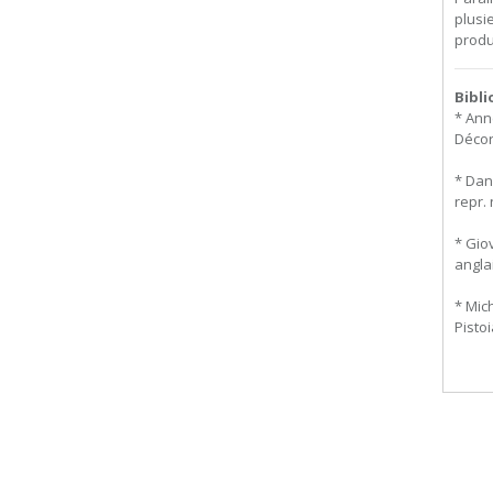
plusi
produ
Bibl
* Ann
Décora
* Dan
repr. 
* Gio
anglai
* Mic
Pistoi