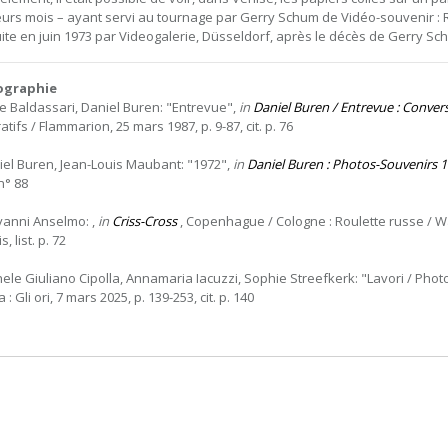
eurs mois – ayant servi au tournage par Gerry Schum de Vidéo-souvenir : Re
ite en juin 1973 par Videogalerie, Düsseldorf, après le décès de Gerry Sc
iographie
e Baldassari, Daniel Buren: "Entrevue",
in
Daniel Buren / Entrevue : Conver
tifs / Flammarion, 25 mars 1987, p. 9-87, cit. p. 76
iel Buren, Jean-Louis Maubant: "1972",
in
Daniel Buren : Photos-Souvenirs 
n° 88
vanni Anselmo: ,
in
Criss-Cross
, Copenhague / Cologne : Roulette russe / Wal
s, list. p. 72
hele Giuliano Cipolla, Annamaria Iacuzzi, Sophie Streefkerk: "Lavori / Pho
a : Gli ori, 7 mars 2025, p. 139-253, cit. p. 140