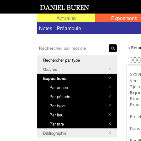
Actualité
Expositions
Toutes les expositions
Notes
Préambule
Expositions personn
« Reto
"XX
Rechercher par type
Œuvres
XXXVI
Expositions
Venise
7 jui
Par année
Expo
Par période
Expos
Exposi
Par type
Par lieu
Proje
Par titre
Dans 
Bibliographie
Paral