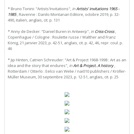
* Bruno Tonini: "Artists'Invitations",
in
Artists' invitations 1965 -
1985
, Ravenne : Danilo Montanari Editore, octobre 2019, p. 32-
490, italien, anglais, cit. p. 131
* Anny de Decker: "Daniel Buren in Antwerp",
in
Criss-Cross
,
Copenhague / Cologne : Roulette russe / Walther and Franz
König, 21 janvier 2023, p. 42-51, anglais, cit. p. 42, 46, repr. coul. p.
46
* Jip Hinten, Catrien Schreuder: "Art & Project 1968-1998 : Art as an
idea and the story that endures",
in
Art & Project. A history
,
Rotterdam / Otterlo : Eelco van Welie / nai010 publishers / Kröller-
Müller Museum, 30 septembre 2023, p. 12-51, anglais, cit. p. 25