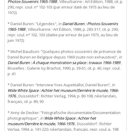
Photos-Souvenirs 1965-1988
, Villeurbanne : Art Édition, 1988, cit. p.
290, repr. coul. n° 102-103 (par erreur daté de 1973 au lieu de
1972)
* Daniel Buren: "Légendes",
in
Daniel Buren : Photos-Souvenirs
1965-1988
, Villeurbanne : Art Édition, 1988, p. 283-317, cit. p. 290,
repr. coul. n° 102, 103 (datée par erreur de juin 1973, au lieu de
juin 1972)
* Michel Baudson: "Quelques photos-souvenirs de présence de
Daniel Buren en Belgique depuis 1969 (suite non exhaustive)",
in
Daniel Buren : À chaque monstration sa place : travaux 1966-1989
,
Bruxelles : Galerie Isy Brachot, 1990, p. 39-61, cit. p. 40, repr. coul.
p. 41
* Daniel Buren: “Interview Yves Aupetitallot, Daniel Buren”,
in
Wide White Space : Achter het museum/Derrière le musée, 1966-
1976
, Düsseldorf : Richter Verlag, 1994, p. 80-108, néerlandais,
français, cit. p. 89, 90
* Anny de Decker: "Fotografische documentatie/Documentation
photographique",
in
Wide White Space : Achter het
museum/Derrière le musée, 1966-1976
, Düsseldorf : Richter
Verlag, 1994, p. 141-220, néerlandais, français, repr. coul. p. 198