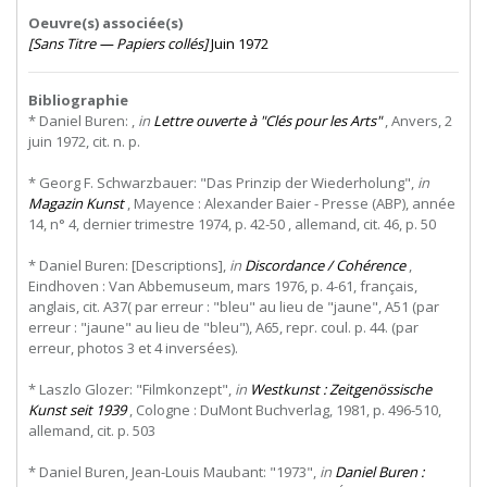
Oeuvre(s) associée(s)
[Sans Titre — Papiers collés]
Juin 1972
Bibliographie
* Daniel Buren: ,
in
Lettre ouverte à "Clés pour les Arts"
, Anvers, 2
juin 1972, cit. n. p.
* Georg F. Schwarzbauer: "Das Prinzip der Wiederholung",
in
Magazin Kunst
, Mayence : Alexander Baier - Presse (ABP), année
14, n° 4, dernier trimestre 1974, p. 42-50 , allemand, cit. 46, p. 50
* Daniel Buren: [Descriptions],
in
Discordance / Cohérence
,
Eindhoven : Van Abbemuseum, mars 1976, p. 4-61, français,
anglais, cit. A37( par erreur : "bleu" au lieu de "jaune", A51 (par
erreur : "jaune" au lieu de "bleu"), A65, repr. coul. p. 44. (par
erreur, photos 3 et 4 inversées).
* Laszlo Glozer: "Filmkonzept",
in
Westkunst : Zeitgenössische
Kunst seit 1939
, Cologne : DuMont Buchverlag, 1981, p. 496-510,
allemand, cit. p. 503
* Daniel Buren, Jean-Louis Maubant: "1973",
in
Daniel Buren :