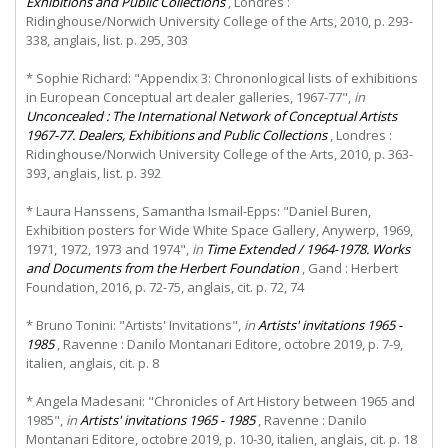
Exhibitions and Public Collections
, Londres :
Ridinghouse/Norwich University College of the Arts, 2010, p. 293-
338, anglais, list. p. 295, 303
* Sophie Richard: "Appendix 3: Chrononlogical lists of exhibitions
in European Conceptual art dealer galleries, 1967-77",
in
Unconcealed : The International Network of Conceptual Artists
1967-77. Dealers, Exhibitions and Public Collections
, Londres :
Ridinghouse/Norwich University College of the Arts, 2010, p. 363-
393, anglais, list. p. 392
* Laura Hanssens, Samantha Ismail-Epps: "Daniel Buren,
Exhibition posters for Wide White Space Gallery, Anywerp, 1969,
1971, 1972, 1973 and 1974",
in
Time Extended / 1964-1978. Works
and Documents from the Herbert Foundation
, Gand : Herbert
Foundation, 2016, p. 72-75, anglais, cit. p. 72, 74
* Bruno Tonini: "Artists' Invitations",
in
Artists' invitations 1965 -
1985
, Ravenne : Danilo Montanari Editore, octobre 2019, p. 7-9,
italien, anglais, cit. p. 8
* Angela Madesani: "Chronicles of Art History between 1965 and
1985",
in
Artists' invitations 1965 - 1985
, Ravenne : Danilo
Montanari Editore, octobre 2019, p. 10-30, italien, anglais, cit. p. 18