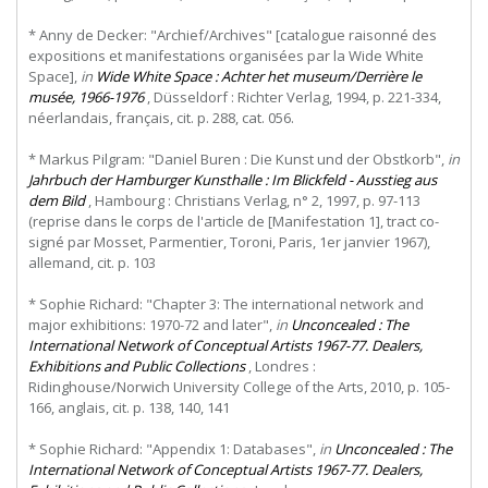
* Anny de Decker: "Archief/Archives" [catalogue raisonné des
expositions et manifestations organisées par la Wide White
Space],
in
Wide White Space : Achter het museum/Derrière le
musée, 1966-1976
, Düsseldorf : Richter Verlag, 1994, p. 221-334,
néerlandais, français, cit. p. 288, cat. 056.
* Markus Pilgram: "Daniel Buren : Die Kunst und der Obstkorb",
in
Jahrbuch der Hamburger Kunsthalle : Im Blickfeld - Ausstieg aus
dem Bild
, Hambourg : Christians Verlag, n° 2, 1997, p. 97-113
(reprise dans le corps de l'article de [Manifestation 1], tract co-
signé par Mosset, Parmentier, Toroni, Paris, 1er janvier 1967),
allemand, cit. p. 103
* Sophie Richard: "Chapter 3: The international network and
major exhibitions: 1970-72 and later",
in
Unconcealed : The
International Network of Conceptual Artists 1967-77. Dealers,
Exhibitions and Public Collections
, Londres :
Ridinghouse/Norwich University College of the Arts, 2010, p. 105-
166, anglais, cit. p. 138, 140, 141
* Sophie Richard: "Appendix 1: Databases",
in
Unconcealed : The
International Network of Conceptual Artists 1967-77. Dealers,