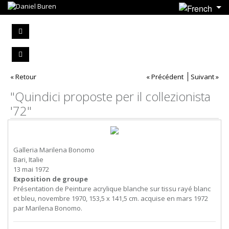
« Retour
« Précédent
Suivant »
"Quindici proposte per il collezionista
'72"
Galleria Marilena Bonomo
Bari, Italie
13 mai 1972
Exposition de groupe
Présentation de Peinture acrylique blanche sur tissu rayé blanc
et bleu, novembre 1970, 153,5 x 141,5 cm. acquise en mars 1972
par Marilena Bonomo.