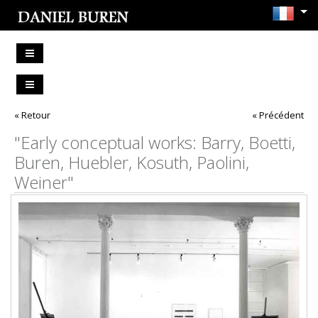
« Retour
« Précédent
"Early conceptual works: Barry, Boetti,
Buren, Huebler, Kosuth, Paolini,
Weiner"