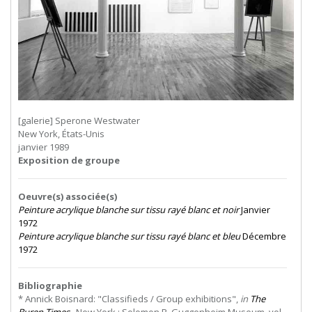
[galerie] Sperone Westwater
New York, États-Unis
janvier 1989
Exposition de groupe
Oeuvre(s) associée(s)
Peinture acrylique blanche sur tissu rayé blanc et noir
Janvier
1972
Peinture acrylique blanche sur tissu rayé blanc et bleu
Décembre
1972
Bibliographie
* Annick Boisnard: "Classifieds / Group exhibitions",
in
The
Buren Times
, New York : Solomon R. Guggenheim Museum, vol.