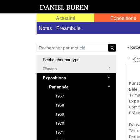
Actualité
Expositions
Toutes les expositions
Notes
Préambule
Expositions personn
« Reto
" K
Rechercher par type
Œuvres
Expositions
Kuns
Par année
Bâle,
17 ma
1967
Expo
1968
Commi
Prése
1969
1970
Dans 
"Aktu
1971
l’exp