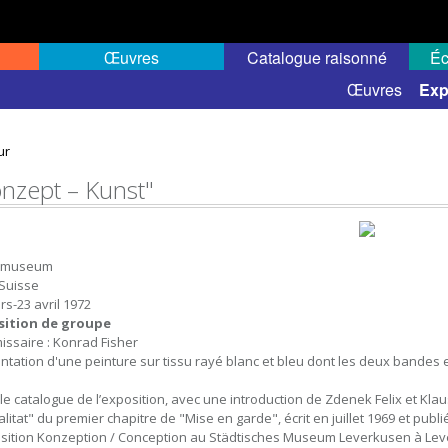
Œuvres
Catalogue raisonné
Éc
elles
Expositions de groupe
Œuvres
Exp
ur
onzept – Kunst"
tmuseum
 Suisse
rs-23 avril 1972
sition de groupe
ssaire : Konrad Fisher
ntation d'une peinture sur tissu rayé blanc et bleu dont les deux bandes
le catalogue de l’exposition, avec une introduction de Zdenek Felix et Klau
alitat" du premier chapitre de "Mise en garde", écrit en juillet 1969 et publ
osition Konzeption / Conception au Städtisches Museum Leverkusen à Lev