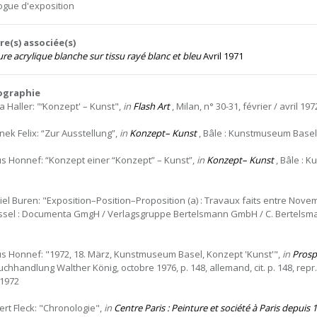
ogue d'exposition
e(s) associée(s)
re acrylique blanche sur tissu rayé blanc et bleu
Avril 1971
iographie
a Haller: "‘Konzept' – Kunst",
in
Flash Art
, Milan, n° 30-31, février / avril 1972
nek Felix: “Zur Ausstellung”,
in
Konzept– Kunst
, Bâle : Kunstmuseum Basel, M
us Honnef: “Konzept einer “Konzept” – Kunst”,
in
Konzept– Kunst
, Bâle : K
iel Buren: "Exposition–Position–Proposition (a) : Travaux faits entre Nov
ssel : Documenta GmgH / Verlagsgruppe Bertelsmann GmbH / C. Bertelsmann Ve
us Honnef: "1972, 18. März, Kunstmuseum Basel, Konzept 'Kunst'",
in
Prosp
uchhandlung Walther König, octobre 1976, p. 148, allemand, cit. p. 148, re
1972
ert Fleck: "Chronologie",
in
Centre Paris : Peinture et société à Paris depuis 