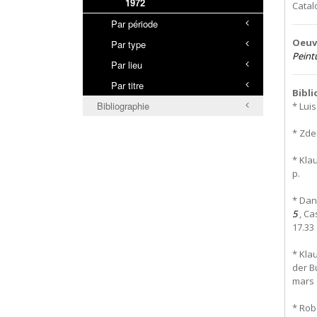
1972
Catal
Par période
Oeuvr
Par type
Peintu
Par lieu
Par titre
Bibl
Bibliographie
* Luis
* Zde
* Kla
p.
* Dan
5
, Ca
17.33
* Kla
der B
mars 
* Rob