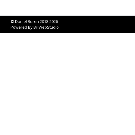
©
Daniel Buren 2018-2026
Powered By
BillWebStudio