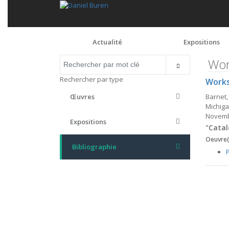
Actualité
Expositions
Wor
Rechercher par type
Works
Barnet, 
Œuvres
Michiga
Novembr
Expositions
"Cata
Oeuvre(s
Bibliographie
P