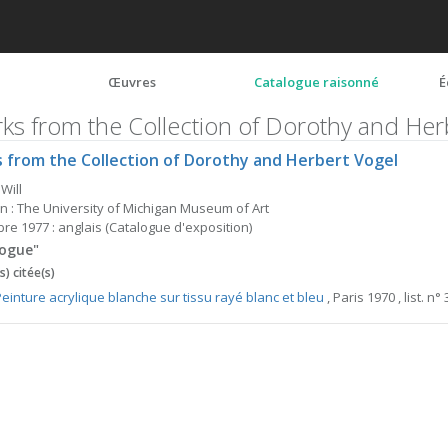
Œuvres
Catalogue raisonné
É
ks from the Collection of Dorothy and Her
 from the Collection of Dorothy and Herbert Vogel
Will
n : The University of Michigan Museum of Art
e 1977 : anglais (Catalogue d'exposition)
logue"
) citée(s)
einture acrylique blanche sur tissu rayé blanc et bleu
, Paris 1970 , list. n° 