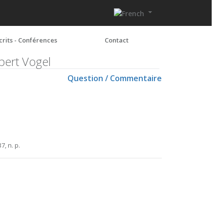
crits - Conférences
Contact
bert Vogel
Question / Commentaire
37, n. p.