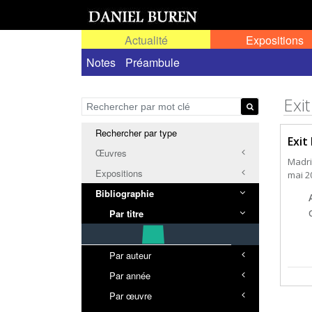
Actualité
Expositions
Notes
Préambule
Exi
Rechercher par type
Exit
Œuvres
Madri
Expositions
mai 2
Bibliographie
Par titre
Par auteur
Par année
Par œuvre