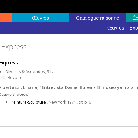
Œuvres
Catalogue raisonné
Éc
Œuvres
Exp
t Express
 Express
d : Olivares & Asociados, S.L.
005 (Revue)
Albertazzi, Liliana, "Entrevista Daniel Buren / El museo ya no ofr
Oeuvre(s) citée(s)
Peinture-Sculpture
, New York 1971 , cit. p. 6