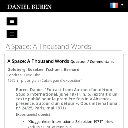
A Space: A Thousand Words
A Space: A Thousand Words
Question / Commentaire
Goldberg, RoseLee; Tschumi, Bernard
Londres : Dieci Libri
1975, n. p. : anglais (Catalogue d'exposition)
Buren, Daniel, "Extract from Autour d'un détour,
Studio International, June 1971", n. p. (extrait d'un
texte publié pour la première fois in « Absence-
présence, autour d’un détour », Opus international,
n° 24/25, Paris, mai 1971)
Exposition(s) citée(s)
"Guggenheim International Exhibition 1971"
, New
York 1971 , cit. et repr. n. p.