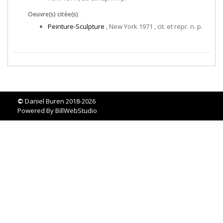
Oeuvre(s) citée(s)
Peinture-Sculpture
, New York 1971 , cit. et repr. n. p.
©
Daniel Buren 2018-2026
Powered By
BillWebStudio