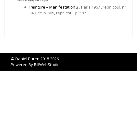
Peinture – Manifestation 3
, Paris 1967 , repr. coul. n°
343, cit. p. 609, repr. coul. p. 587
©
Daniel Buren 2018-2026
Powered By
BillWebStudio