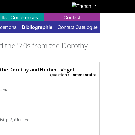
rits - Conférences
Contact
ositions
Bibliographie
Contact Catalogue
nd the '70s from the Dorothy
m the Dorothy and Herbert Vogel
Question / Commentaire
vania
ist. p. 8, (Untitled)