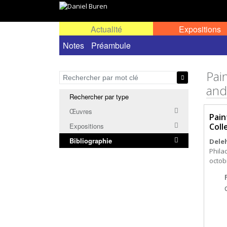
Actualité
Expositions
Notes
Préambule
Pai
and
Rechercher par type
Œuvres
Pain
Coll
Expositions
Bibliographie
Dele
Phila
octobr