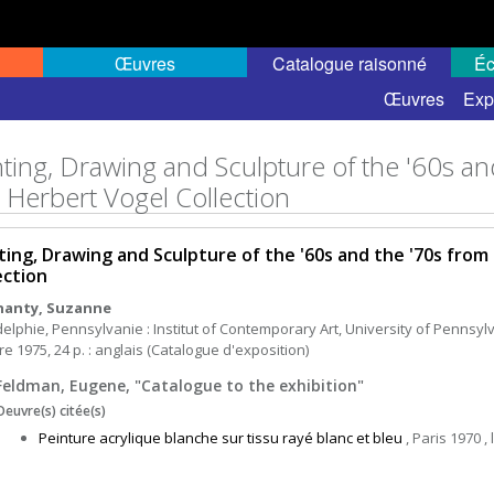
Œuvres
Catalogue raisonné
Éc
Œuvres
Exp
nting, Drawing and Sculpture of the '60s a
 Herbert Vogel Collection
ting, Drawing and Sculpture of the '60s and the '70s fro
ection
hanty, Suzanne
delphie, Pennsylvanie : Institut of Contemporary Art, University of Pennsyl
e 1975, 24 p. : anglais (Catalogue d'exposition)
Feldman, Eugene, "Catalogue to the exhibition"
Oeuvre(s) citée(s)
Peinture acrylique blanche sur tissu rayé blanc et bleu
, Paris 1970 , l