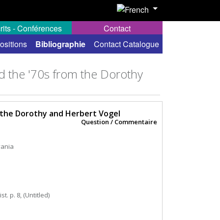
rits - Conférences
Contact
ositions
Bibliographie
Contact Catalogue
nd the '70s from the Dorothy
m the Dorothy and Herbert Vogel
Question / Commentaire
vania
ist. p. 8, (Untitled)