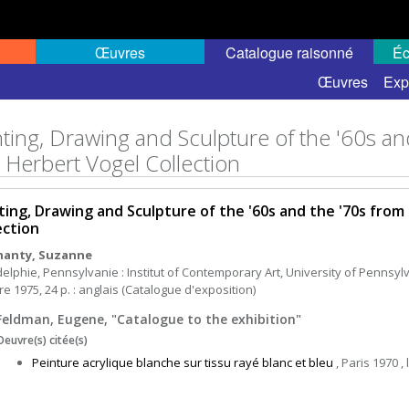
Œuvres
Catalogue raisonné
Éc
Œuvres
Exp
nting, Drawing and Sculpture of the '60s a
 Herbert Vogel Collection
ting, Drawing and Sculpture of the '60s and the '70s fro
ection
hanty, Suzanne
delphie, Pennsylvanie : Institut of Contemporary Art, University of Pennsyl
e 1975, 24 p. : anglais (Catalogue d'exposition)
Feldman, Eugene, "Catalogue to the exhibition"
Oeuvre(s) citée(s)
Peinture acrylique blanche sur tissu rayé blanc et bleu
, Paris 1970 , l