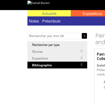
Actualité
Expositions
Notes
Préambule
Pai
and
Rechercher par type
Œuvres
Pain
Coll
Expositions
Bibliographie
Dele
Phila
octobr