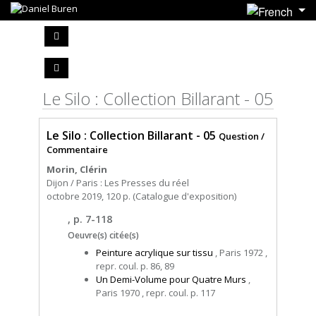
Le Silo : Collection Billarant - 05
Le Silo : Collection Billarant - 05
Question /
Commentaire
Morin, Clérin
Dijon / Paris : Les Presses du réel
octobre 2019, 120 p. (Catalogue d'exposition)
, p. 7-118
Oeuvre(s) citée(s)
Peinture acrylique sur tissu
, Paris 1972 ,
repr. coul. p. 86, 89
Un Demi-Volume pour Quatre Murs
,
Paris 1970 , repr. coul. p. 117