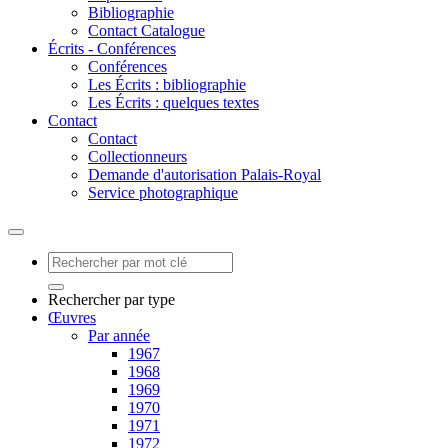
Bibliographie
Contact Catalogue
Écrits - Conférences
Conférences
Les Écrits : bibliographie
Les Écrits : quelques textes
Contact
Contact
Collectionneurs
Demande d'autorisation Palais-Royal
Service photographique
Rechercher par type
Œuvres
Par année
1967
1968
1969
1970
1971
1972