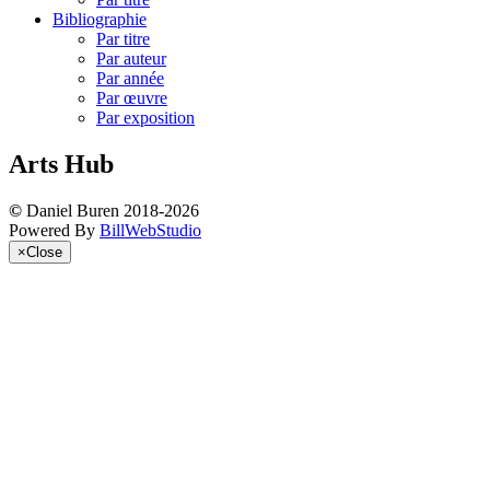
Bibliographie
Par titre
Par auteur
Par année
Par œuvre
Par exposition
Arts Hub
©
Daniel Buren 2018-2026
Powered By
BillWebStudio
×
Close