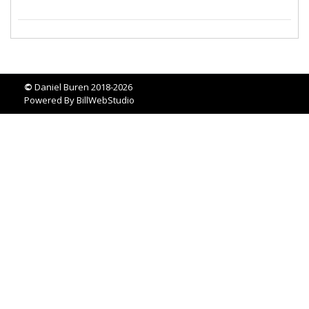
©
Daniel Buren 2018-2026
Powered By
BillWebStudio