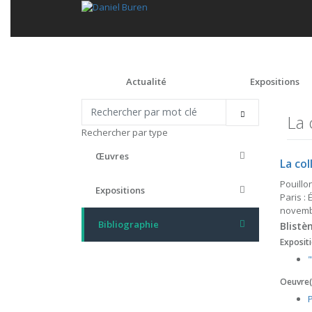
Actualité
Expositions
La 
Rechercher par type
Œuvres
La co
Pouillo
Expositions
Paris :
novembr
Bibliographie
Blistè
Expositi
Oeuvre(s