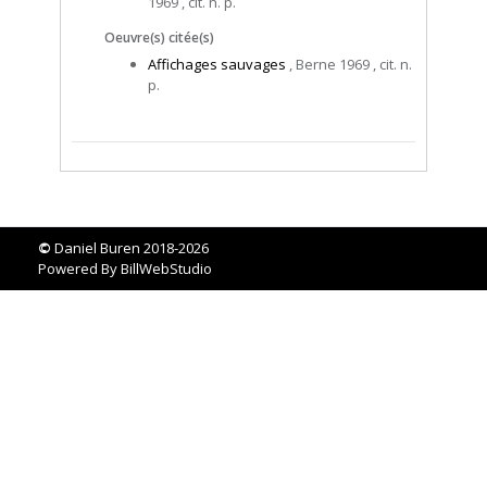
1969 , cit. n. p.
Oeuvre(s) citée(s)
Affichages sauvages
, Berne 1969 , cit. n.
p.
©
Daniel Buren 2018-2026
Powered By
BillWebStudio