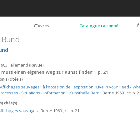
Œuvres
Catalogue raisonné
É
 Bund
und
 1983 : allemand (Revue)
r muss einen eigenen Weg zur Kunst finden’", p. 21
on(s) citée(s)
"Affichages sauvages" à l'occasion de l'exposition "Live in your Head / W
Processes - Situations - Information", Kunsthalle Bern
, Berne 1969 , cit. p. 2
) citée(s)
Affichages sauvages
, Berne 1969 , cit. p. 21