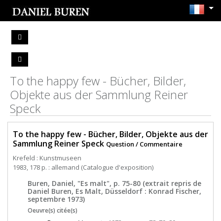
To the happy few - Bücher, Bilder,
Objekte aus der Sammlung Reiner
Speck
To the happy few - Bücher, Bilder, Objekte aus der
Sammlung Reiner Speck
Question / Commentaire
Krefeld : Kunstmuseen
1983, 178 p. : allemand (Catalogue d'exposition)
Buren, Daniel, "Es malt", p. 75-80 (extrait repris de
Daniel Buren, Es Malt, Düsseldorf : Konrad Fischer,
septembre 1973)
Oeuvre(s) citée(s)