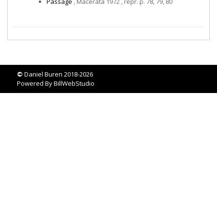
Passage
, Macerata 1972 , repr. p. 78, 79, 80
©
Daniel Buren 2018-2026
Powered By
BillWebStudio