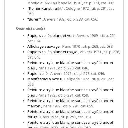
Montjoie (Aix-La-Chapelle) 1970 , cit. p. 321, cat. 087.
"Kölner Kunstmarkt"
, Cologne 1972 , cit. p. 291, cat.
059.
“Buren”
, Anvers 1972 , cit. p. 288, cat. 056.
Oeuvre(s) citée(s)
Papiers collés blanc et vert
, Anvers 1969 , cit. p. 251,
cat. 024.
Affichage sauvage
, Paris 1970 , cit. p. 268, cat. 038.
Papiers collés blanc et rouge
, Anvers 1971 , cit. p. 278,
cat. 046.
Peinture acrylique blanche sur tissu rayé blanc et
bleu
, Paris 1971 , cit. p. 278, cat. 046.
Papier collé
, Anvers 1971 , cit. p. 278, cat. 046.
Manifestacija Acte II
, Belgrade 1972 , cit. p. 291, cat.
059.
Peinture acrylique blanche sur tissu rayé blanc et
bleu
, Paris 1972 , cit. p. 291, cat. 059.
Peinture acrylique blanche sur tissu rayé blanc et
marron
, Paris 1972 , cit. p. 291, cat. 059.
Peinture acrylique blanche sur tissu rayé blanc et
rouge
, Paris 1972 , cit. p. 291, cat. 059.
Peinture acrylique blanche sur tissu rayé blanc et
rouge
, Paris 1972 , cit. p. 291, cat. 059.