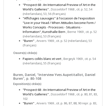
"Prospect 68 : An International Preview of Art in the
World's Galleries"
, Düsseldorf 1968 , cit. p. 52, 54
(néerlandais), 53, 56 (français)
"Affichages sauvages" à l'occasion de l'exposition
"Live in your Head / When Attitudes become Form /
Works Concepts - Processes - Situations -
Information", Kunsthalle Bern
, Berne 1969 , cit. p. 52
(néerlandais), 53 (français)
"Buren"
, Anvers 1969 , cit. p. 52 (néerlandais), 53
(français)
Oeuvre(s) citée(s)
Papiers collés blanc et vert
, Bergeyk 1969 , cit. p. 54
(néerlandais), 55 (français)
Buren, Daniel, “Interview Yves Aupetitallot, Daniel
Buren”, p. 80-108
Exposition(s) citée(s)
"Prospect 68 : An International Preview of Art in the
World's Galleries"
, Düsseldorf 1968 , cit. p. 80, 81, 83,
102
"Buren"
, Anvers 1969 , cit. p. 86, 87, 88, 90 repr. p. 83,