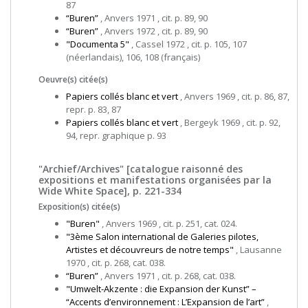
87
“Buren”
, Anvers 1971 , cit. p. 89, 90
“Buren”
, Anvers 1972 , cit. p. 89, 90
"Documenta 5"
, Cassel 1972 , cit. p. 105, 107
(néerlandais), 106, 108 (français)
Oeuvre(s) citée(s)
Papiers collés blanc et vert
, Anvers 1969 , cit. p. 86, 87,
repr. p. 83, 87
Papiers collés blanc et vert
, Bergeyk 1969 , cit. p. 92,
94, repr. graphique p. 93
"Archief/Archives" [catalogue raisonné des
expositions et manifestations organisées par la
Wide White Space], p. 221-334
Exposition(s) citée(s)
"Buren"
, Anvers 1969 , cit. p. 251, cat. 024.
"3ème Salon international de Galeries pilotes,
Artistes et découvreurs de notre temps"
, Lausanne
1970 , cit. p. 268, cat. 038.
“Buren”
, Anvers 1971 , cit. p. 268, cat. 038.
"Umwelt-Akzente : die Expansion der Kunst” –
“Accents d’environnement : L’Expansion de l’art”
,