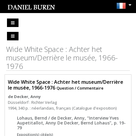
Wide White Space : Achter het
museum/Derrière le musée, 1966-
1976
Wide White Space : Achter het museum/Derrière
le musée, 1966-1976
Question / Commentaire
de Decker, Anny
Düsseldorf : Richter Verlag
1994, 340 p. : néerlandais, français (Catalogue d'exposition)
Lohaus, Bernd / de Decker, Anny, “Interview Yves
Aupetitallot, Anny De Decker, Bernd Lohaus”, p. 19-
79
Exposition(s) citée(s)