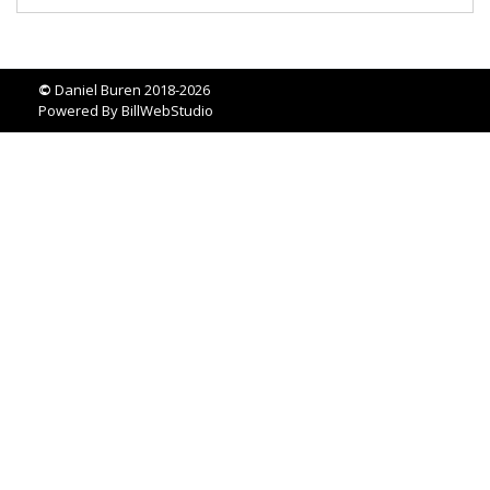
©
Daniel Buren 2018-2026
Powered By
BillWebStudio