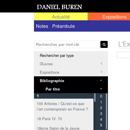
Actualité
Expositions
Notes
Préambule
L’E
Rechercher par type
Œuvres
Expositions
Bibliographie
Par titre
1
0
1
100 Artistes / Qu’est-ce que
2
l’art contemporain en France ?
3
18 Paris IV. 70
4
5
18ème Salon de la Jeune