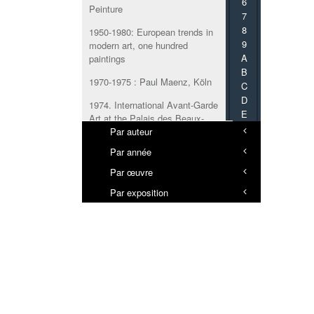
6
Peinture
7
8
1950-1980: European trends in
9
modern art, one hundred
A
paintings
B
1970-1975 : Paul Maenz, Köln
C
D
1974. International Avant-Garde
E
Art at the Palais des Beaux-
F
Arts
Par auteur
G
Par année
1996-2020 : 25 anni di
H
artecinema
I
Par œuvre
J
2
Par exposition
K
20th Century & Contemporary
L
Art Day Sale
M
N
25 ans d’art en France / 1960-
1985
O
P
3
Q
3e Salon international de
R
Galeries-pilotes Lausanne -
S