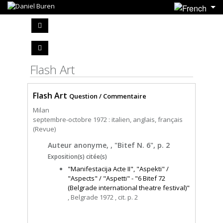
Flash Art
Flash Art
Question / Commentaire
Milan
septembre-octobre 1972 : italien, anglais, français
(Revue)
Auteur anonyme, , "Bitef N. 6", p. 2
Exposition(s) citée(s)
"Manifestacija Acte II", "Aspekti" /
"Aspects" / "Aspetti" - "6 Bitef 72
(Belgrade international theatre festival)"
, Belgrade 1972 , cit. p. 2