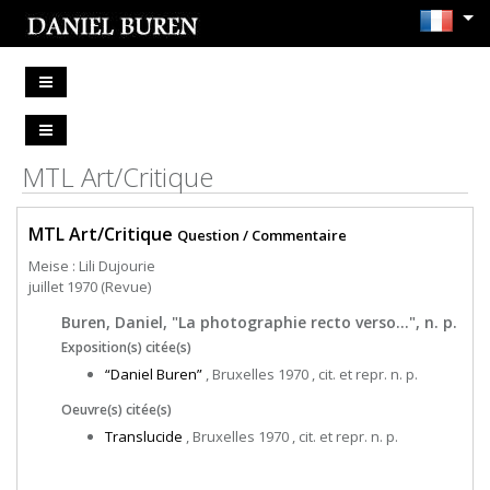
MTL Art/Critique
MTL Art/Critique
Question / Commentaire
Meise : Lili Dujourie
juillet 1970 (Revue)
Buren, Daniel, "La photographie recto verso…", n. p.
Exposition(s) citée(s)
“Daniel Buren”
, Bruxelles 1970 , cit. et repr. n. p.
Oeuvre(s) citée(s)
Translucide
, Bruxelles 1970 , cit. et repr. n. p.