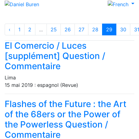
‹
1
2
...
25
26
27
28
29
30
3
El Comercio / Luces
[supplément]
Question /
Commentaire
Lima
15 mai 2019 : espagnol (Revue)
Flashes of the Future : the Art
of the 68ers or the Power of
the Powerless
Question /
Commentaire