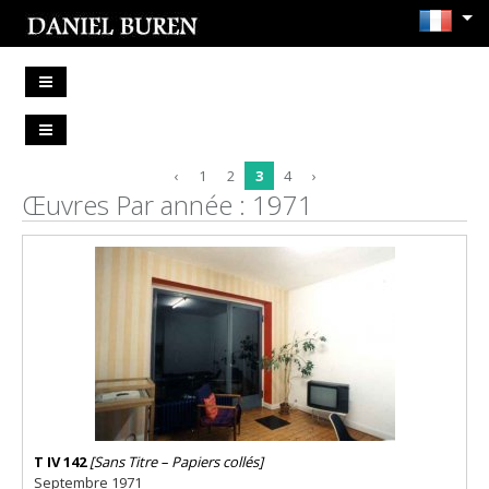
‹
1
2
3
4
›
Œuvres Par année : 1971
T IV 142
[Sans Titre – Papiers collés]
Septembre 1971