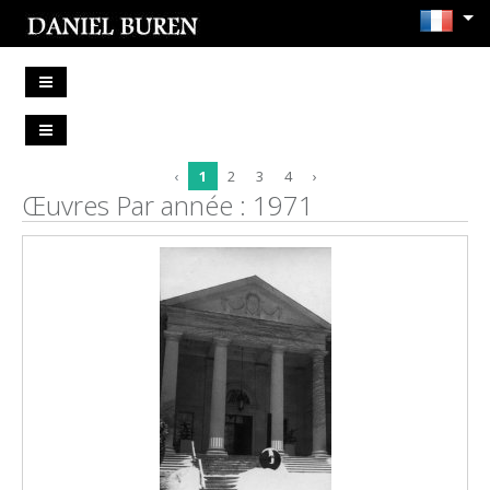
‹
1
2
3
4
›
Œuvres Par année : 1971