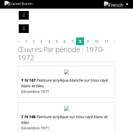
‹
1
2
3
4
5
6
7
8
9
10
11
›
Œuvres Par période : 1970-
1972
T IV 167
Peinture acrylique blanche sur tissu rayé
blanc et bleu
Décembre 1971
T IV 168
Peinture acrylique sur tissu rayé blanc et
bleu
Décembre 1971