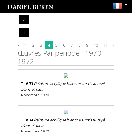
‹
1
2
3
4
5
6
7
8
9
10
11
›
Œuvres Par période : 1970-
1972
T IV 73
Peinture acrylique blanche sur tissu rayé
blanc et bleu
Novembre 1970
T IV 74
Peinture acrylique blanche sur tissu rayé
blanc et bleu
Novembre 1970