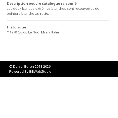
Description oeuvre catalogue raisonné
Les deux bandes extrêmes blanches sont recouvertes de
peinture blanche au recto.
Historique
* 1970 Guido Le Noci, Milan, Italie
©
Daniel Buren 2018-2026
Powered By
BillWebStudio