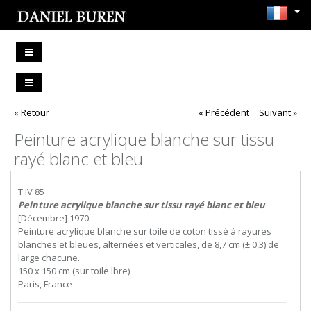
« Retour
« Précédent
Suivant »
Peinture acrylique blanche sur tissu
rayé blanc et bleu
T IV 85
Peinture acrylique blanche sur tissu rayé blanc et bleu
[Décembre] 1970
Peinture acrylique blanche sur toile de coton tissé à rayures
blanches et bleues, alternées et verticales, de 8,7 cm (± 0,3) de
large chacune.
150 x 150 cm (sur toile lbre).
Paris, France