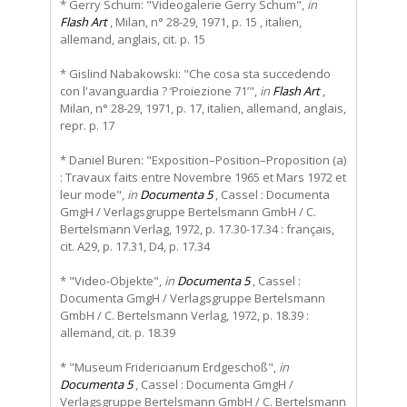
* Gerry Schum: "Videogalerie Gerry Schum",
in
Flash Art
, Milan, n° 28-29, 1971, p. 15 , italien,
allemand, anglais, cit. p. 15
* Gislind Nabakowski: "Che cosa sta succedendo
con l'avanguardia ? ‘Proiezione 71’",
in
Flash Art
,
Milan, n° 28-29, 1971, p. 17, italien, allemand, anglais,
repr. p. 17
* Daniel Buren: "Exposition–Position–Proposition (a)
: Travaux faits entre Novembre 1965 et Mars 1972 et
leur mode",
in
Documenta 5
, Cassel : Documenta
GmgH / Verlagsgruppe Bertelsmann GmbH / C.
Bertelsmann Verlag, 1972, p. 17.30-17.34 : français,
cit. A29, p. 17.31, D4, p. 17.34
* "Video-Objekte",
in
Documenta 5
, Cassel :
Documenta GmgH / Verlagsgruppe Bertelsmann
GmbH / C. Bertelsmann Verlag, 1972, p. 18.39 :
allemand, cit. p. 18.39
* "Museum Fridericianum Erdgeschoß",
in
Documenta 5
, Cassel : Documenta GmgH /
Verlagsgruppe Bertelsmann GmbH / C. Bertelsmann