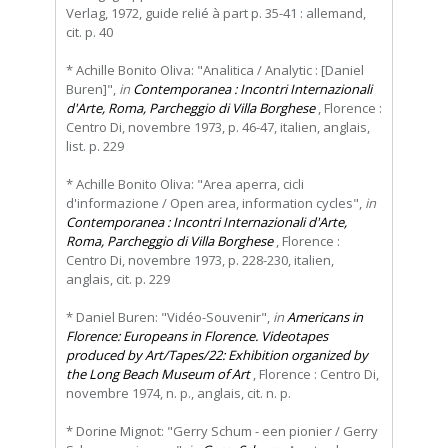
Verlag, 1972, guide relié à part p. 35-41 : allemand,
cit. p. 40
* Achille Bonito Oliva: "Analitica / Analytic : [Daniel
Buren]",
in
Contemporanea : Incontri Internazionali
d'Arte, Roma, Parcheggio di Villa Borghese
, Florence :
Centro Di, novembre 1973, p. 46-47, italien, anglais,
list. p. 229
* Achille Bonito Oliva: "Area aperra, cicli
d'informazione / Open area, information cycles",
in
Contemporanea : Incontri Internazionali d'Arte,
Roma, Parcheggio di Villa Borghese
, Florence :
Centro Di, novembre 1973, p. 228-230, italien,
anglais, cit. p. 229
* Daniel Buren: "Vidéo-Souvenir",
in
Americans in
Florence: Europeans in Florence. Videotapes
produced by Art/Tapes/22: Exhibition organized by
the Long Beach Museum of Art
, Florence : Centro Di,
novembre 1974, n. p., anglais, cit. n. p.
* Dorine Mignot: "Gerry Schum - een pionier / Gerry