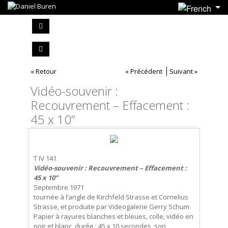
« Retour
« Précédent
Suivant »
Vidéo-souvenir :
Recouvrement – Effacement :
45 x 10”
T IV 141
Vidéo-souvenir : Recouvrement – Effacement :
45 x 10”
Septembre 1971
tournée à l’angle de Kirchfeld Strasse et Cornelius
Strasse, et produite par Videogalerie Gerry Schum
Papier à rayures blanches et bleues, colle, vidéo en
noir et blanc, durée : 45 x 10 secondes, son,