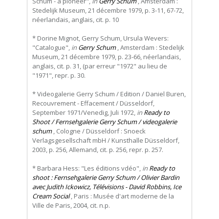
Schum - a pioneer",
in
Gerry Schum
, Amsterdam :
Stedelijk Museum, 21 décembre 1979, p. 3-11, 67-72,
néerlandais, anglais, cit. p. 10
* Dorine Mignot, Gerry Schum, Ursula Wevers:
"Catalogue",
in
Gerry Schum
, Amsterdam : Stedelijk
Museum, 21 décembre 1979, p. 23-66, néerlandais,
anglais, cit. p. 31, (par erreur "1972" au lieu de
"1971", repr. p. 30.
* Videogalerie Gerry Schum / Edition / Daniel Buren,
Recouvrement - Effacement / Düsseldorf,
September 1971/Venedig, Juli 1972,
in
Ready to
Shoot / Fernsehgalerie Gerry Schum / videogalerie
schum
, Cologne / Düsseldorf : Snoeck
Verlagsgesellschaft mbH / Kunsthalle Düsseldorf,
2003, p. 256, Allemand, cit. p. 256, repr. p. 257.
* Barbara Hess: "Les éditions vdéo",
in
Ready to
shoot : Fernsehgalerie Gerry Schum / Olivier Bardin
avec Judith Ickowicz, Télévisions - David Robbins, Ice
Cream Social
, Paris : Musée d'art moderne de la
Ville de Paris, 2004, cit. n.p.