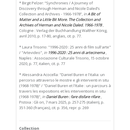
* Birgit Pelzer: “Synchronies / A Journey of
Discovery through Herman and Nicole Daled’s
Collection and Archives - 1966-1978”,
in
A Bit of
Matter and a Little Bit More. The Collection and
Archives of Herman and Nicole Daled. 1966-1978
,
Cologne : Verlag der Buchhandlung Walther König,
avril 2010, p. 17-80, anglais, cit. p. 77.
* Laura Trisorio: "1996-2020 : 25 anni di film sull'arte"
/ "Artevideo",
in
1996-2020 : 25 anni di artecinema
,
Naples : Associazione Culturale Trisorio, 15 octobre
2020, p. 77, italien, cit. p. 77
* Alessandra Acocella: "Daniel Buren e l'italia: un
percorso attraverso le mostre e gli interventi in situ
(1968-1978)" / "Daniel Buren et l'Italie : un parcours à
travers les expositions et les interventions in situ
(1968-1978)",
in
Daniel Buren : fare disfare rifare
,
Pistoia : Gli ori, 7 mars 2025, p. 257-275 (italien), p.
351-360 (français), cit. p. 356, repr. p. 269
Collection