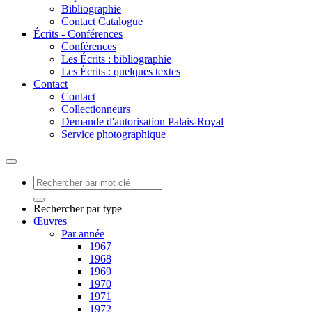
Bibliographie
Contact Catalogue
Écrits - Conférences
Conférences
Les Écrits : bibliographie
Les Écrits : quelques textes
Contact
Contact
Collectionneurs
Demande d'autorisation Palais-Royal
Service photographique
Rechercher par type
Œuvres
Par année
1967
1968
1969
1970
1971
1972