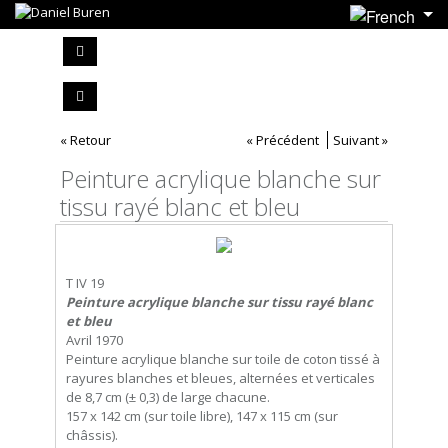
« Retour
« Précédent
Suivant »
Peinture acrylique blanche sur
tissu rayé blanc et bleu
T IV 19
Peinture acrylique blanche sur tissu rayé blanc
et bleu
Avril 1970
Peinture acrylique blanche sur toile de coton tissé à
rayures blanches et bleues, alternées et verticales
de 8,7 cm (± 0,3) de large chacune.
157 x 142 cm (sur toile libre), 147 x 115 cm (sur
châssis).