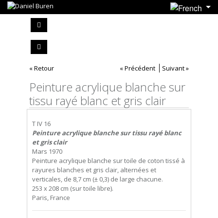
« Retour
« Précédent
Suivant »
Peinture acrylique blanche sur
tissu rayé blanc et gris clair
T IV 16
Peinture acrylique blanche sur tissu rayé blanc
et gris clair
Mars 1970
Peinture acrylique blanche sur toile de coton tissé à
rayures blanches et gris clair, alternées et
verticales, de 8,7 cm (± 0,3) de large chacune.
253 x 208 cm (sur toile libre).
Paris, France