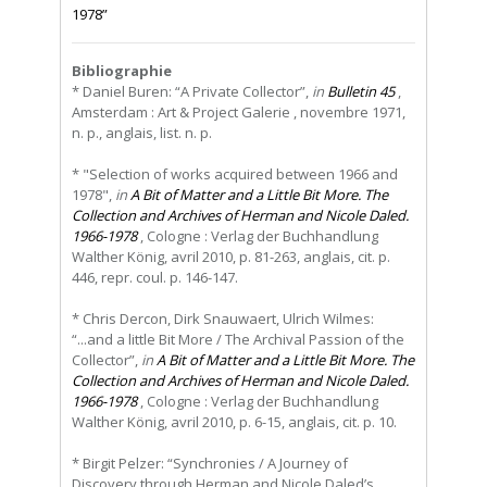
1978”
Bibliographie
* Daniel Buren: “A Private Collector”,
in
Bulletin 45
,
Amsterdam : Art & Project Galerie , novembre 1971,
n. p., anglais, list. n. p.
* "Selection of works acquired between 1966 and
1978",
in
A Bit of Matter and a Little Bit More. The
Collection and Archives of Herman and Nicole Daled.
1966-1978
, Cologne : Verlag der Buchhandlung
Walther König, avril 2010, p. 81-263, anglais, cit. p.
446, repr. coul. p. 146-147.
* Chris Dercon, Dirk Snauwaert, Ulrich Wilmes:
“...and a little Bit More / The Archival Passion of the
Collector”,
in
A Bit of Matter and a Little Bit More. The
Collection and Archives of Herman and Nicole Daled.
1966-1978
, Cologne : Verlag der Buchhandlung
Walther König, avril 2010, p. 6-15, anglais, cit. p. 10.
* Birgit Pelzer: “Synchronies / A Journey of
Discovery through Herman and Nicole Daled’s