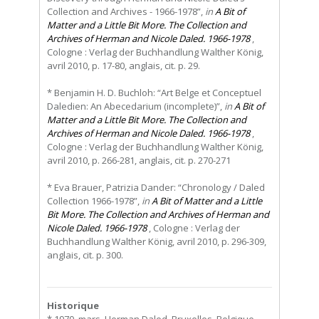
Collection and Archives - 1966-1978”,
in
A Bit of
Matter and a Little Bit More. The Collection and
Archives of Herman and Nicole Daled. 1966-1978
,
Cologne : Verlag der Buchhandlung Walther König,
avril 2010, p. 17-80, anglais, cit. p. 29.
* Benjamin H. D. Buchloh: “Art Belge et Conceptuel
Daledien: An Abecedarium (incomplete)”,
in
A Bit of
Matter and a Little Bit More. The Collection and
Archives of Herman and Nicole Daled. 1966-1978
,
Cologne : Verlag der Buchhandlung Walther König,
avril 2010, p. 266-281, anglais, cit. p. 270-271
* Eva Brauer, Patrizia Dander: “Chronology / Daled
Collection 1966-1978”,
in
A Bit of Matter and a Little
Bit More. The Collection and Archives of Herman and
Nicole Daled. 1966-1978
, Cologne : Verlag der
Buchhandlung Walther König, avril 2010, p. 296-309,
anglais, cit. p. 300.
Historique
* 1970, mars, Herman Daled, Bruxelles, Belgique