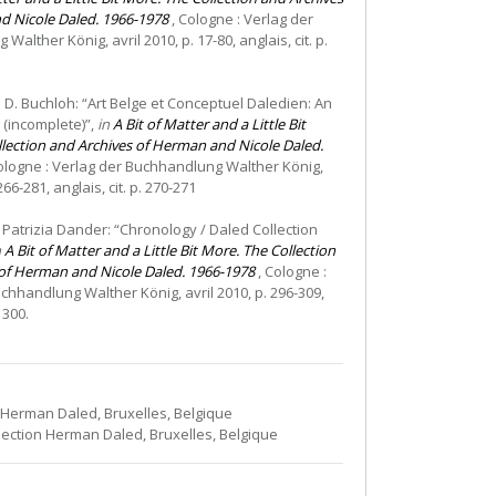
d Nicole Daled. 1966-1978
, Cologne : Verlag der
alther König, avril 2010, p. 17-80, anglais, cit. p.
 D. Buchloh: “Art Belge et Conceptuel Daledien: An
(incomplete)”,
in
A Bit of Matter and a Little Bit
lection and Archives of Herman and Nicole Daled.
ologne : Verlag der Buchhandlung Walther König,
266-281, anglais, cit. p. 270-271
 Patrizia Dander: “Chronology / Daled Collection
n
A Bit of Matter and a Little Bit More. The Collection
of Herman and Nicole Daled. 1966-1978
, Cologne :
chhandlung Walther König, avril 2010, p. 296-309,
. 300.
 Herman Daled, Bruxelles, Belgique
llection Herman Daled, Bruxelles, Belgique