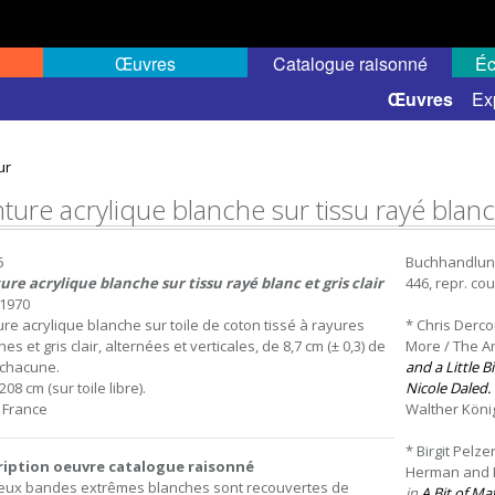
Œuvres
Catalogue raisonné
Éc
 semi-public
Œuvres
Ex
ur
ture acrylique blanche sur tissu rayé blanc e
6
Buchhandlung W
ure acrylique blanche sur tissu rayé blanc et gris clair
446, repr. cou
1970
ure acrylique blanche sur toile de coton tissé à rayures
* Chris Dercon
es et gris clair, alternées et verticales, de 8,7 cm (± 0,3) de
More / The Ar
 chacune.
and a Little 
208 cm (sur toile libre).
Nicole Daled.
, France
Walther König, 
* Birgit Pelz
ription oeuvre catalogue raisonné
Herman and Ni
eux bandes extrêmes blanches sont recouvertes de
in
A Bit of Ma