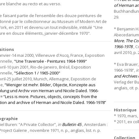
ure blanche au recto et au verso.
of Herman an
Buchhandlung W
 faisant partie de l’ensemble des douze peintures de
29.
donné par le collectionneur au Museum of Modern Art de
ork, en 2011 et devenu un tout indivisible, intitulé "Une
* Benjamin H.
ure en douze éléments, janvier-décembre 1970".
Abecedarium 
More. The Col
1966-1978
, C
sitions
avril 2010, p. 
janvier-14 mai 2000, Villeneuve d'Ascq, France, Exposition
nnelle,
"Une Traversée - Peintures 1964-1999"
* Eva Brauer,
vril-10 juin 2001, Rio-de-Janeiro, Brésil, Exposition
1966-1978”,
i
nnelle,
"Sélection 1 / 1965-2000"
and Archives 
vril-25 juillet 2010, Munich, Allemagne, Exposition de
Verlag der Bu
pe,
“Weniger ist mehr. Bilder, Objecte, Konzepte aus
anglais, cit. p
ung und Archiv von Herman und Nicole Daled. 1966-
 = “Less is more. Pictures, objects, concepts from the
ction and archive of Herman and Nicole Daled. 1966-1978”
Historique
* 1970, mars,
iographie
* 2011, ex co
el Buren: “A Private Collector”,
in
Bulletin 45
, Amsterdam :
Project Galerie , novembre 1971, n. p., anglais, list. n. p.
Collection