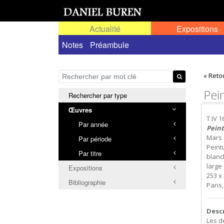
Actualité
Expositions
Œuvres permanentes dans l'espace public ou
Notes
Préambule
« Reto
Pein
Rechercher par type
Œuvres
T IV 1
Par année
Peint
Mars 
Par période
Peint
Par titre
blanch
large
Expositions
253 x 
Bibliographie
Paris
Desc
Les d