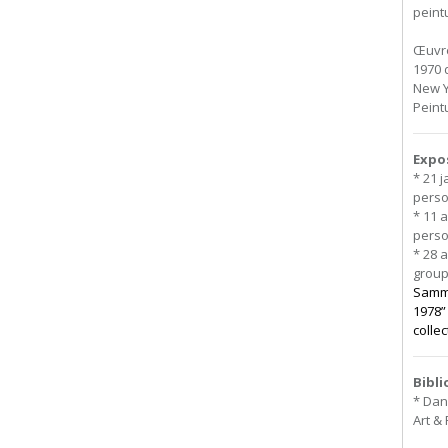
peint
Œuvre
1970 
New Y
Peint
Expo
* 21 
perso
* 11 a
perso
* 28 a
grou
Samml
1978”
colle
Bibl
* Dani
Art & 