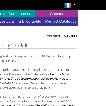
rits - Conférences
Contact
positions
Bibliographie
Contact Catalogue
« Précédent
Suivant »
t gris clair
alther König, avril 2010, p. 81-263, anglais, cit. p.
l. p. 146-147.
, Dirk Snauwaert, Ulrich Wilmes: “...and a little Bit
chival Passion of the Collector”,
in
A Bit of Matter
Bit More. The Collection and Archives of Herman and
 1966-1978
, Cologne : Verlag der Buchhandlung
avril 2010, p. 6-15, anglais, cit. p. 10.
er: “Synchronies / A Journey of Discovery through
cole Daled’s Collection and Archives - 1966-1978”,
tter and a Little Bit More. The Collection and Archives