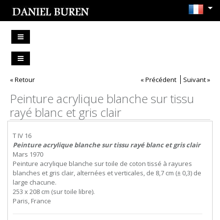
« Retour
« Précédent
Suivant »
Peinture acrylique blanche sur tissu
rayé blanc et gris clair
T IV 16
Peinture acrylique blanche sur tissu rayé blanc et gris clair
Mars 1970
Peinture acrylique blanche sur toile de coton tissé à rayures
blanches et gris clair, alternées et verticales, de 8,7 cm (± 0,3) de
large chacune.
253 x 208 cm (sur toile libre).
Paris, France