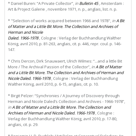
* Daniel Buren: “A Private Collector”,
in
Bulletin 45
, Amsterdam :
Art & Project Galerie , novembre 1971, n. p., anglais, list. n. p.
* "Selection of works acquired between 1966 and 1978",
in
A
Bit
of
Matter
and
a
Little
Bit
More.
The
Collection
and
Archives
of
Herman
and
Nicole
Daled. 1966-1978
, Cologne : Verlag der Buchhandlung Walther
König, avril 2010, p. 81-263, anglais, cit. p. 446, repr. coul. p. 146-
147.
* Chris Dercon, Dirk Snauwaert, Ulrich Wilmes: “...and a little Bit
More / The Archival Passion of the Collector”,
in
A Bit of Matter
and a Little Bit More. The Collection and Archives of Herman and
Nicole Daled. 1966-1978
, Cologne : Verlag der Buchhandlung
Walther König, avril 2010, p. 6-15, anglais, cit. p. 10.
* Birgit Pelzer: “Synchronies / A Journey of Discovery through
Herman and Nicole Daled’s Collection and Archives - 1966-1978”,
in
A Bit of Matter and a Little Bit More. The Collection and
Archives of Herman and Nicole Daled. 1966-1978
, Cologne :
Verlag der Buchhandlung Walther König, avril 2010, p. 17-80,
anglais, cit. p. 29.