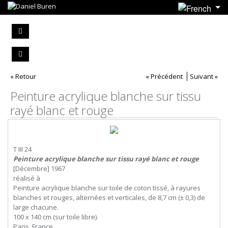
« Retour
« Précédent
Suivant »
Peinture acrylique blanche sur tissu
rayé blanc et rouge
T III 24
Peinture acrylique blanche sur tissu rayé blanc et rouge
[Décembre] 1967
réalisé à
Peinture acrylique blanche sur toile de coton tissé, à rayures
blanches et rouges, alternées et verticales, de 8,7 cm (± 0,3) de
large chacune.
100 x 140 cm (sur toile libre).
Paris, France