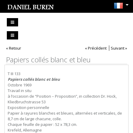
« Retour
« Précédent
Suivant »
Papiers collés blanc et bleu
T III 133
Papiers collés blanc et bleu
Octobre 1969
Travail in situ
à l’occasion de “Position – Proposition”, in collection Dr. Hock,
Kliedbruchstrasse 53
Exposition personnelle
Papier à rayures blanches et bleues, alternées et verticales, de
8,7 cm de large chacune, colle.
Chaque feuille de papier : 52 x 78,3 cm.
Krefeld, Allemagne