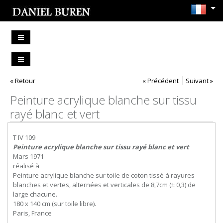
« Retour
« Précédent
Suivant »
Peinture acrylique blanche sur tissu
rayé blanc et vert
T IV 109
Peinture acrylique blanche sur tissu rayé blanc et vert
Mars 1971
réalisé à
Peinture acrylique blanche sur toile de coton tissé à rayures
blanches et vertes, alternées et verticales de 8,7cm (± 0,3) de
large chacune.
180 x 140 cm (sur toile libre).
Paris, France