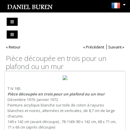
« Retour
« Précédent
Suivant »
Pièce découpée en trois pour un
plafond ou un mur
T IV 185
Pièce découpée en trois pour un plafond ou un mur
Décembre 1970- Janvier 1972
Peinture acrylique blanche sur toile de coton à rayures
blanches et noires, alternées et verticales, de 8,7 cm de large
chacune.
149 x 142 cm (avant découpe) ; 78 /149/ 80 x 142 cm, 68 x 71 cm,
71 x 66 cm (après découpe)