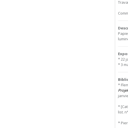
Travai
Commi
Desc
Papier
lumin
Expo
* 22 
* 3 m
Bibl
* Fle
Projek
janvie
* [Ca
list. n
* Pie