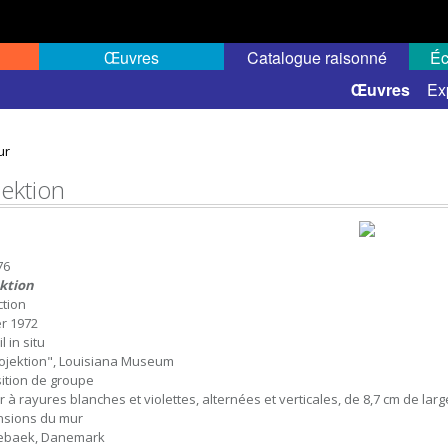
Œuvres
Catalogue raisonné
Éc
 semi-public
Œuvres
Ex
ur
jektion
76
ktion
ction
er 1972
l in situ
rojektion", Louisiana Museum
ition de groupe
 à rayures blanches et violettes, alternées et verticales, de 8,7 cm de large 
sions du mur
ebaek, Danemark