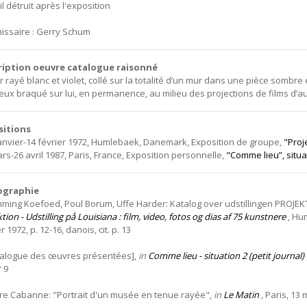
l détruit après l'exposition
ssaire : Gerry Schum
ription oeuvre catalogue raisonné
 rayé blanc et violet, collé sur la totalité d’un mur dans une pièce sombre e
eux braqué sur lui, en permanence, au milieu des projections de films d’aut
sitions
janvier-14 février 1972, Humlebaek, Danemark, Exposition de groupe,
"Proj
ars-26 avril 1987, Paris, France, Exposition personnelle,
"Comme lieu”, situa
iographie
mming Koefoed, Poul Borum, Uffe Harder: Katalog over udstillingen PROJEK
tion - Udstilling på Louisiana : film, video, fotos og dias af 75 kunstnere
, Hu
r 1972, p. 12-16, danois, cit. p. 13
talogue des œuvres présentées],
in
Comme lieu - situation 2 (petit journal)
° 9
rre Cabanne: "Portrait d'un musée en tenue rayée",
in
Le Matin
, Paris, 13 m