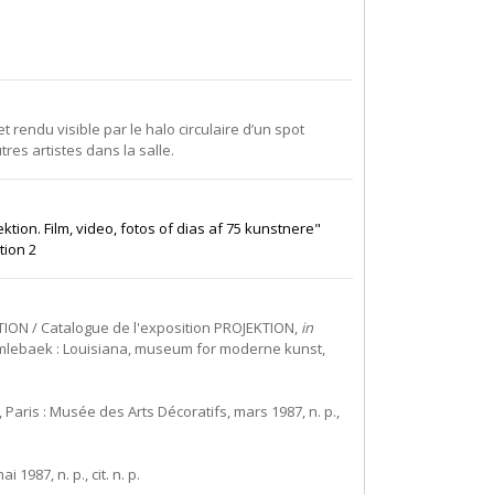
t rendu visible par le halo circulaire d’un spot
res artistes dans la salle.
ektion. Film, video, fotos of dias af 75 kunstnere"
tion 2
TION / Catalogue de l'exposition PROJEKTION,
in
mlebaek : Louisiana, museum for moderne kunst,
, Paris : Musée des Arts Décoratifs, mars 1987, n. p.,
ai 1987, n. p., cit. n. p.