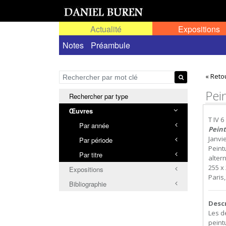
Actualité
Expositions
Œuvres permanentes dans l'espace public ou
Notes
Préambule
« Reto
Pei
Rechercher par type
Œuvres
T IV 6
Par année
Peint
Janvi
Par période
Peint
Par titre
altern
255 x 
Expositions
Paris
Bibliographie
Desc
Les d
peint