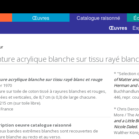
Œuvres
Catalogue raisonné
Éc
 semi-public
Œuvres
Ex
ur
nture acrylique blanche sur tissu rayé blan
* "Selection
ure acrylique blanche sur tissu rayé blanc et rouge
of Matter and 
er 1970
Herman and N
ure sur toile de coton tissé à rayures blanches et rouges,
Buchhandlung W
ées et verticales, de 8,7 cm (± 0,3) de large chacune.
446, repr. cou
215 cm (sur toile libre).
, France
* Chris Dercon
More / The Ar
and a Little 
ription oeuvre catalogue raisonné
Nicole Daled.
eux bandes extrêmes blanches sont recouvertes de
Walther König, 
ure blanche au recto et au verso.