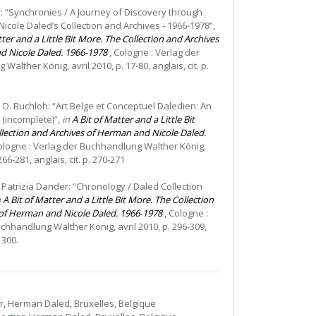
er: “Synchronies / A Journey of Discovery through
cole Daled’s Collection and Archives - 1966-1978”,
tter and a Little Bit More. The Collection and Archives
d Nicole Daled. 1966-1978
, Cologne : Verlag der
alther König, avril 2010, p. 17-80, anglais, cit. p.
 D. Buchloh: “Art Belge et Conceptuel Daledien: An
(incomplete)”,
in
A Bit of Matter and a Little Bit
lection and Archives of Herman and Nicole Daled.
ologne : Verlag der Buchhandlung Walther König,
266-281, anglais, cit. p. 270-271
 Patrizia Dander: “Chronology / Daled Collection
n
A Bit of Matter and a Little Bit More. The Collection
of Herman and Nicole Daled. 1966-1978
, Cologne :
chhandlung Walther König, avril 2010, p. 296-309,
. 300.
er, Herman Daled, Bruxelles, Belgique