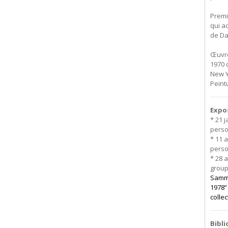
Premi
qui a
de Da
Œuvre
1970 
New Y
Peint
Expo
* 21 
perso
* 11 a
perso
* 28 a
grou
Samml
1978”
colle
Bibl