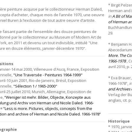
* Birgit Pelz
ère peinture acquise par le collectionneur Herman Daled,
Herman and Ni
ccepta d’acheter, chaque mois de l’année 1970, une oeuvre
in
A Bit of Ma
niel Buren à l’exclusion de tout autre oeuvre d’artiste.
of Herman an
Buchhandlung W
 faisant partie de l’ensemble des douze peintures de
29.
donné par le collectionneur au Museum of Modern Art de
ork, en 2011 et devenu un tout indivisible, intitulé "Une
* Benjamin H.
ure en douze éléments, janvier-décembre 1970".
Abecedarium 
More. The Col
1966-1978
, C
sitions
avril 2010, p. 
janvier-14 mai 2000, Villeneuve d'Ascq, France, Exposition
nnelle,
"Une Traversée - Peintures 1964-1999"
* Eva Brauer,
vril-10 juin 2001, Rio-de-Janeiro, Brésil, Exposition
1966-1978”,
i
nnelle,
"Sélection 1 / 1965-2000"
and Archives 
vril-25 juillet 2010, Munich, Allemagne, Exposition de
Verlag der Bu
pe,
“Weniger ist mehr. Bilder, Objecte, Konzepte aus
anglais, cit. p
ung und Archiv von Herman und Nicole Daled. 1966-
 = “Less is more. Pictures, objects, concepts from the
ction and archive of Herman and Nicole Daled. 1966-1978”
Historique
* 1970, janvi
iographie