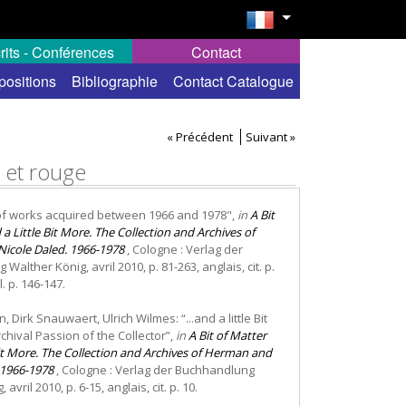
rits - Conférences
Contact
positions
Bibliographie
Contact Catalogue
« Précédent
Suivant »
c et rouge
 of works acquired between 1966 and 1978",
in
A Bit
a Little Bit More. The Collection and Archives of
icole Daled. 1966-1978
, Cologne : Verlag der
alther König, avril 2010, p. 81-263, anglais, cit. p.
l. p. 146-147.
, Dirk Snauwaert, Ulrich Wilmes: “...and a little Bit
chival Passion of the Collector”,
in
A Bit of Matter
Bit More. The Collection and Archives of Herman and
 1966-1978
, Cologne : Verlag der Buchhandlung
avril 2010, p. 6-15, anglais, cit. p. 10.