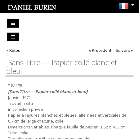
« Retour
« Précédent
Suivant »
[Sans Titre — Papier collé blanc et
bleu]
T IV 178
[Sans Titre — Papier collé blanc et bleu]
Janvier 1972
Travail in situ
in collection privée
Papier à rayures blanches et bleues, alternées et verticales de
8,7 cm de large chacune, colle.
Dimensions variables. Chaque feuille de papier : ± 52 x 78,3 cm.
Turin, Italie
Travail reconstructible selon mode d'emploi