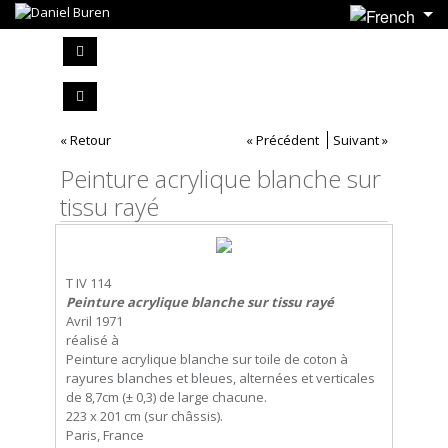
« Retour
« Précédent
Suivant »
Peinture acrylique blanche sur
tissu rayé
T IV 114
Peinture acrylique blanche sur tissu rayé
Avril 1971
réalisé à
Peinture acrylique blanche sur toile de coton à
rayures blanches et bleues, alternées et verticales
de 8,7cm (± 0,3) de large chacune.
223 x 201 cm (sur châssis).
Paris, France