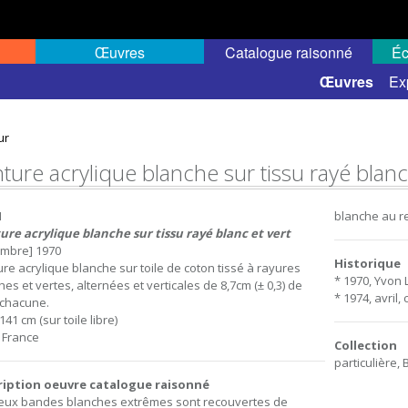
Œuvres
Catalogue raisonné
Éc
 semi-public
Œuvres
Ex
ur
ture acrylique blanche sur tissu rayé blanc
1
blanche au re
ure acrylique blanche sur tissu rayé blanc et vert
mbre] 1970
Historique
ure acrylique blanche sur toile de coton tissé à rayures
* 1970, Yvon 
es et vertes, alternées et verticales de 8,7cm (± 0,3) de
* 1974, avril, 
 chacune.
141 cm (sur toile libre)
, France
Collection
particulière, 
ription oeuvre catalogue raisonné
eux
bandes
blanches
extrêmes
sont
recouvertes
de