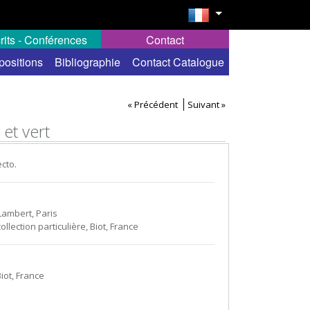
rits - Conférences
Contact
positions
Bibliographie
Contact Catalogue
« Précédent
Suivant »
 et vert
cto.
Lambert, Paris
collection particulière, Biot, France
Biot, France