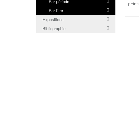
Par période
peint
Par titre
Expositions
Bibliographie