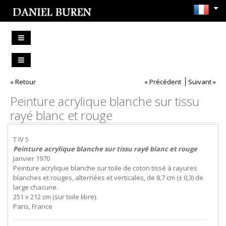
« Retour
« Précédent
Suivant »
Peinture acrylique blanche sur tissu
rayé blanc et rouge
T IV 5
Peinture acrylique blanche sur tissu rayé blanc et rouge
Janvier 1970
Peinture acrylique blanche sur toile de coton tissé à rayures
blanches et rouges, alternées et verticales, de 8,7 cm (± 0,3) de
large chacune.
251 x 212 cm (sur toile libre).
Paris, France