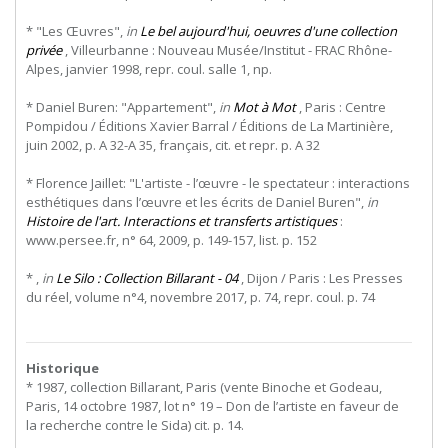
* "Les Œuvres",
in
Le bel aujourd'hui, oeuvres d'une collection
privée
, Villeurbanne : Nouveau Musée/Institut - FRAC Rhône-
Alpes, janvier 1998, repr. coul. salle 1, np.
* Daniel Buren: "Appartement",
in
Mot à Mot
, Paris : Centre
Pompidou / Éditions Xavier Barral / Éditions de La Martinière,
juin 2002, p. A 32-A 35, français, cit. et repr. p. A 32
* Florence Jaillet: "L'artiste - l’œuvre - le spectateur : interactions
esthétiques dans l’œuvre et les écrits de Daniel Buren",
in
Histoire de l'art. Interactions et transferts artistiques
:
www.persee.fr, n° 64, 2009, p. 149-157, list. p. 152
* ,
in
Le Silo : Collection Billarant - 04
, Dijon / Paris : Les Presses
du réel, volume n°4, novembre 2017, p. 74, repr. coul. p. 74
Historique
* 1987, collection Billarant, Paris (vente Binoche et Godeau,
Paris, 14 octobre 1987, lot n° 19 – Don de l’artiste en faveur de
la recherche contre le Sida) cit. p. 14.