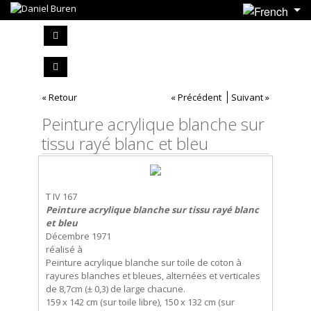
« Retour
« Précédent
Suivant »
Peinture acrylique blanche sur
tissu rayé blanc et bleu
T IV 167
Peinture acrylique blanche sur tissu rayé blanc
et bleu
Décembre 1971
réalisé à
Peinture acrylique blanche sur toile de coton à
rayures blanches et bleues, alternées et verticales
de 8,7cm (± 0,3) de large chacune.
159 x 142 cm (sur toile libre), 150 x 132 cm (sur